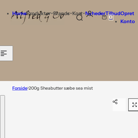
Home
Produkter
Brands
Kort
Nyheder
Tilbud
Opret
0
K
Konto
u
r
v
Forside
200g Sheabutter sæbe sea mist