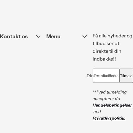
Di
Få alle nyheder og
Kontakt os
Menu
tilbud sendt
direkte til din
indbakke!!
Din email adresse *
Tilmeld
***Ved tilmelding
accepterer du
Handelsbetingelser
and
Privatlivspolitik.