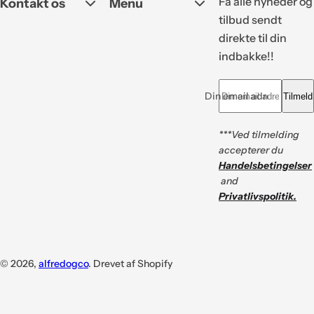
Få alle nyheder og
Kontakt os
Menu
tilbud sendt
direkte til din
indbakke!!
Din email adresse *
Tilmeld
***Ved tilmelding
accepterer du
Handelsbetingelser
and
Privatlivspolitik.
© 2026,
alfredogco
. Drevet af Shopify