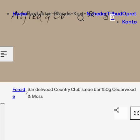
Home
Produkter
Brands
Kort
Nyheder
Tilbud
Opret
0
K
Konto
u
r
v
Forsid
Sandelwood Country Club sæbe bar 150g Cedarwood
e
& Moss