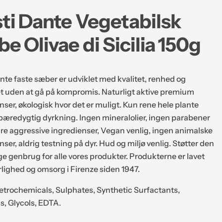
det er muligt. Kun rene he
ti Dante Vegetabilsk
dyrkning. Ingen mineralol
andre aggressive ingredie
e Olivae di Sicilia 150g
animalske ingredienser, a
miljø venlig. Støtter den 
vores produkter. Produkt
nte faste sæber er udviklet med kvalitet, renhed og
og omsorg i Firenze siden
et uden at gå på kompromis. Naturligt aktive premium
Ingen: Petrochemicals, S
nser, økologisk hvor det er muligt. Kun rene hele plante
Surfactants, Parabens, G
a bæredygtig dyrkning. Ingen mineralolier, ingen parabener
dre aggressive ingredienser, Vegan venlig, ingen animalske
nser, aldrig testning på dyr. Hud og miljø venlig. Støtter den
ge genbrug for alle vores produkter. Produkterne er lavet
ighed og omsorg i Firenze siden 1947.
etrochemicals, Sulphates, Synthetic Surfactants,
, Glycols, EDTA.