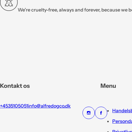
We're cruelty-free, always and forever, because we b
Kontakt os
Menu
+4535105051
info@alfredogco.dk
Handelsb
Personda
Privatliv