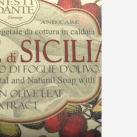
Din
kurv
Din kurv
0
er
tom