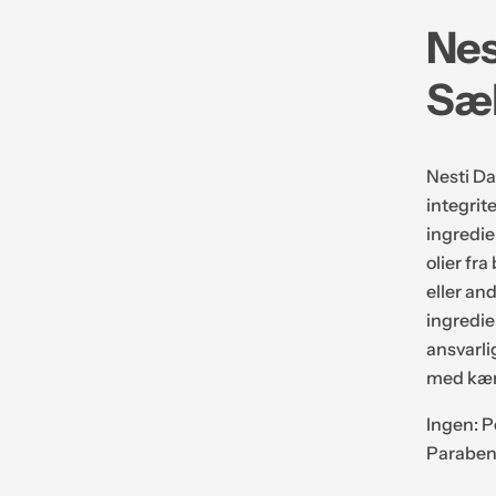
s
Nes
e
r
Sæb
u
m
.
Nesti Da
.
integrit
.
ingredie
olier fr
eller an
ingredie
ansvarli
med kærl
Ingen: P
Parabens