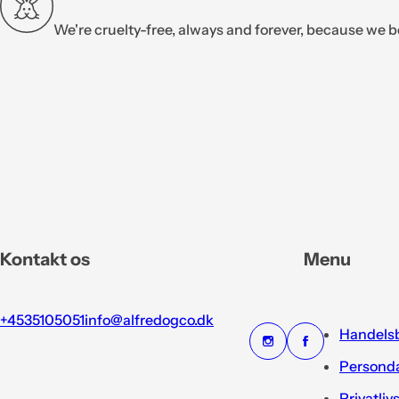
We're cruelty-free, always and forever, because we b
Kontakt os
Menu
+4535105051
info@alfredogco.dk
Handelsb
Personda
Privatliv