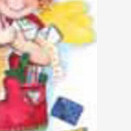
Din
kurv
Din kurv
0
er
tom