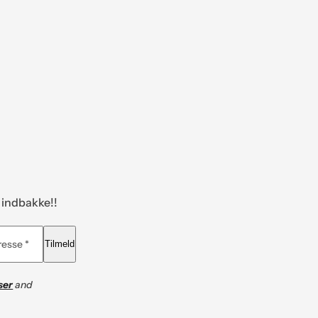
n indbakke!!
resse *
Tilmeld
ser
and