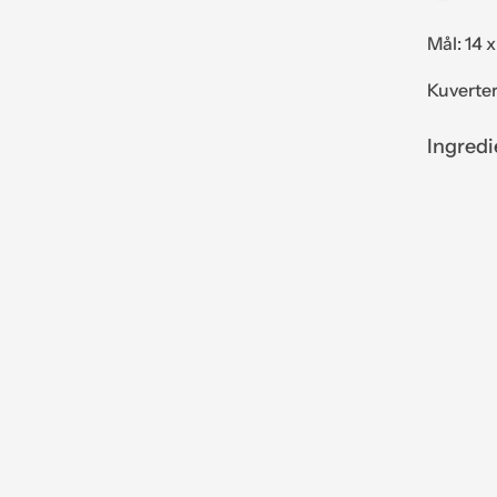
s
Mål: 14 
e
r
Kuverter
u
m
Ingredi
.
.
.