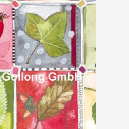
Din
kurv
Din kurv
0
er
tom