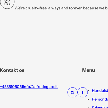
We're cruelty-free, always and forever, because we b
Kontakt os
Menu
+4535105051
info@alfredogco.dk
Handelsb
Personda
Privatliv