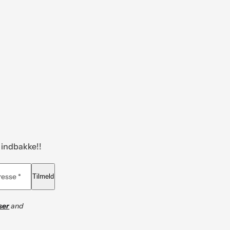
n indbakke!!
resse *
Tilmeld
ser
and