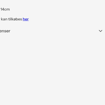
x 14cm
 kan tilkøbes
her
enser