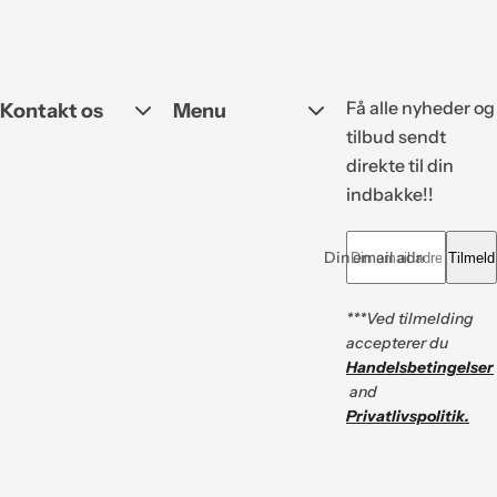
Få alle nyheder og
Kontakt os
Menu
tilbud sendt
direkte til din
indbakke!!
Din email adresse *
Tilmeld
***Ved tilmelding
accepterer du
Handelsbetingelser
and
Privatlivspolitik.