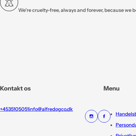
We're cruelty-free, always and forever, because we b
Kontakt os
Menu
+4535105051
info@alfredogco.dk
Handelsb
Personda
Privatliv