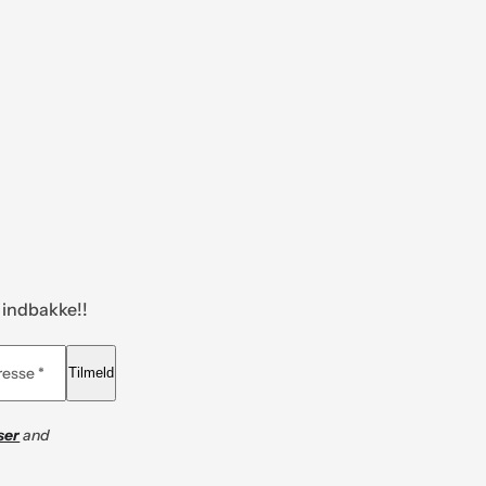
n indbakke!!
resse *
Tilmeld
ser
and