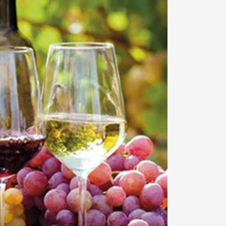
Din
kurv
Din kurv
0
er
tom