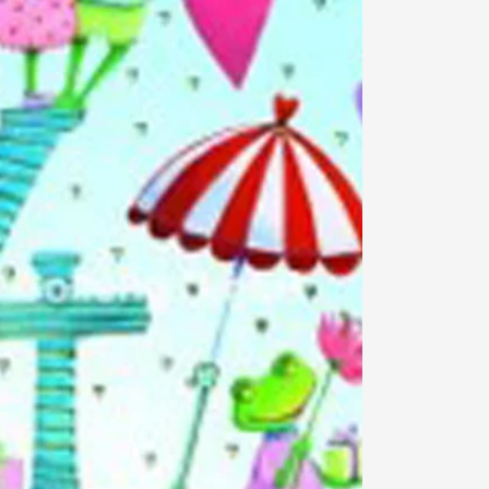
Din
kurv
Din kurv
0
er
tom