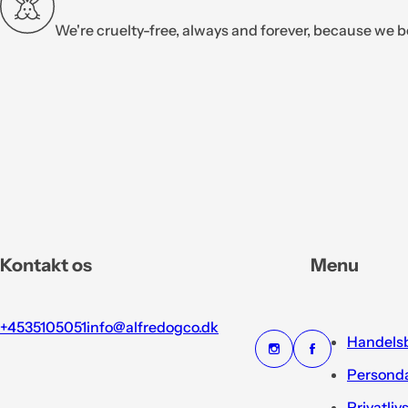
We're cruelty-free, always and forever, because we b
Kontakt os
Menu
+4535105051
info@alfredogco.dk
Handelsb
Personda
Privatliv