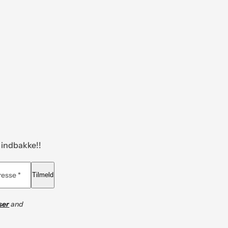
n indbakke!!
resse *
Tilmeld
ser
and