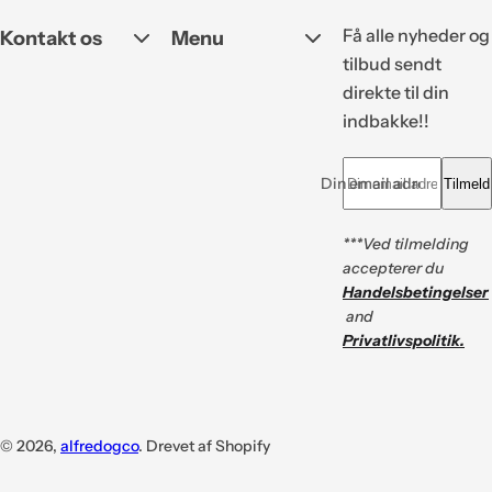
Få alle nyheder og
Kontakt os
Menu
tilbud sendt
direkte til din
indbakke!!
Din email adresse *
Tilmeld
***Ved tilmelding
accepterer du
Handelsbetingelser
and
Privatlivspolitik.
© 2026,
alfredogco
. Drevet af Shopify