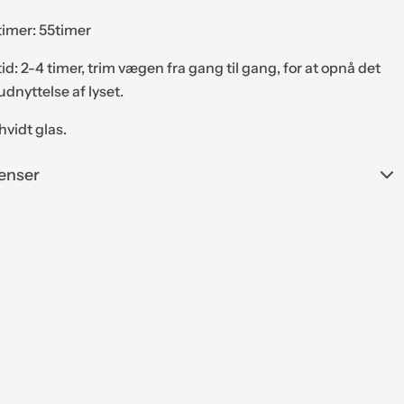
imer: 55timer
d: 2-4 timer, trim vægen fra gang til gang, for at opnå det
udnyttelse af lyset.
hvidt glas.
enser