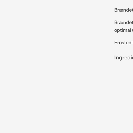
s
Brændet
e
r
Brændeti
u
optimal 
m
Frosted 
.
.
Ingredi
.