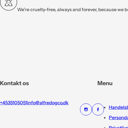
We're cruelty-free, always and forever, because we b
Kontakt os
Menu
+4535105051
info@alfredogco.dk
Handelsb
Personda
Privatliv