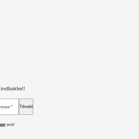
n indbakke!!
resse *
Tilmeld
ser
and