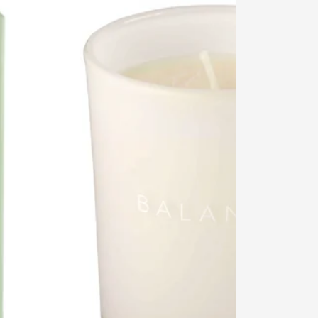
Din
kurv
Din kurv
0
er
tom