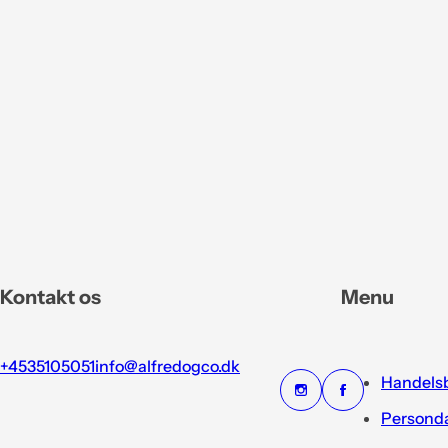
Kontakt os
Menu
+4535105051
info@alfredogco.dk
Handelsb
Personda