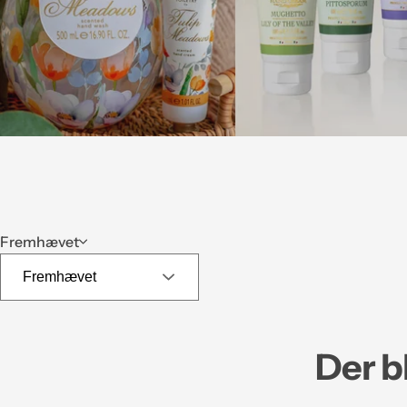
Fremhævet
Der b