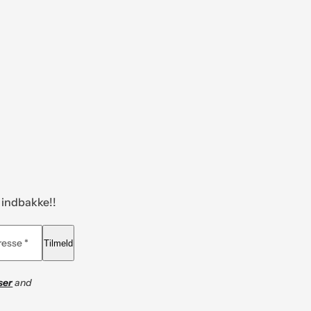
n indbakke!!
resse *
Tilmeld
ser
and