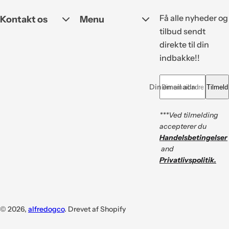
Få alle nyheder og
Kontakt os
Menu
tilbud sendt
direkte til din
indbakke!!
Din email adresse *
Tilmeld
***Ved tilmelding
accepterer du
Handelsbetingelser
and
Privatlivspolitik.
© 2026,
alfredogco
. Drevet af Shopify